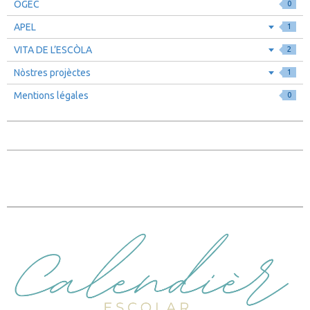
OGEC
0
APEL
1
VITA DE L’ESCÒLA
2
Nòstres projèctes
1
Mentions légales
0