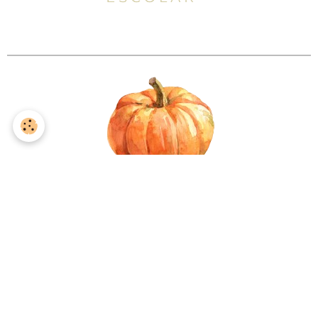
CONGÈS DE LA TOSSANT
del dijòus 17 d'octòbre al ser
fins al dimenge 3 de novembre