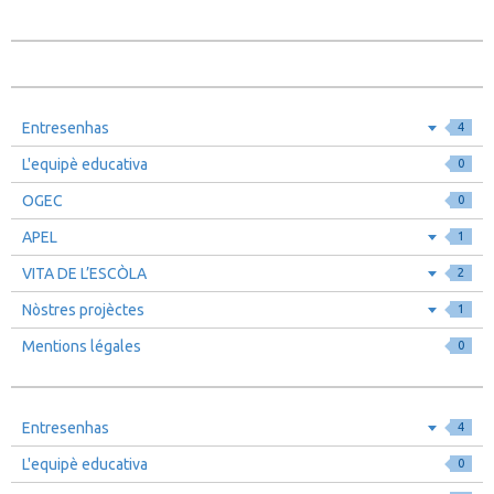
Entresenhas
4
L'equipè educativa
0
OGEC
0
APEL
1
VITA DE L’ESCÒLA
2
Nòstres projèctes
1
Mentions légales
0
Entresenhas
4
L'equipè educativa
0